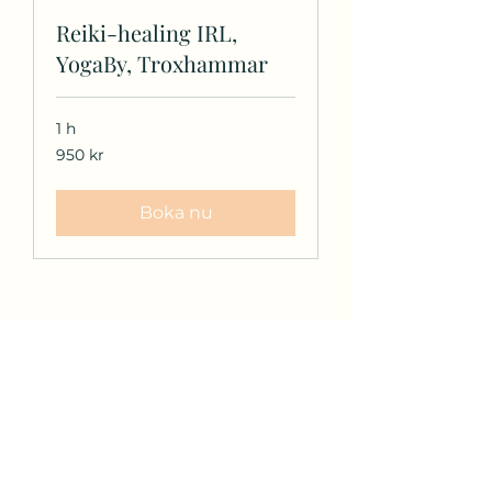
Reiki-healing IRL,
YogaBy, Troxhammar
1 h
950
950 kr
svenska
kronor
Boka nu