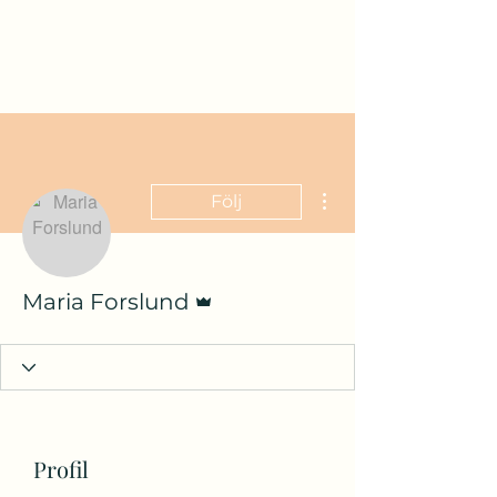
Fler åtgärder
Följ
Admin
Maria Forslund
Profil